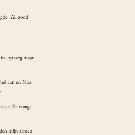
egde “All good 
o in, op weg maar 
 bel aan en Noa 
.
ssie. Ze vraagt 
orden mijn armen 