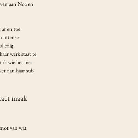
even aan Noa en 
 af en toe 
n intense 
lledig 
aar werk staat te 
ik wie het hier 
ver dan haar sub 
tact maak 
genot van wat 