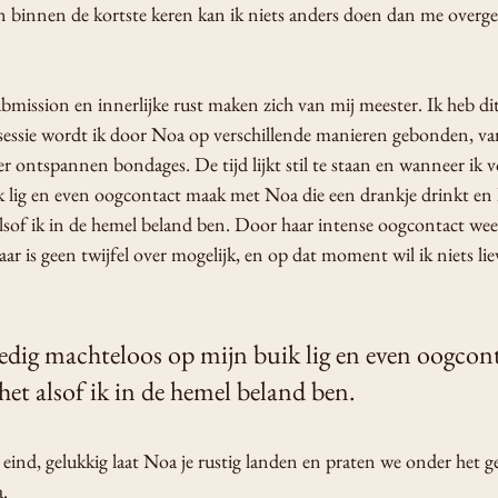
 binnen de kortste keren kan ik niets anders doen dan me overg
ubmission en innerlijke rust maken zich van mij meester. Ik heb dit
essie wordt ik door Noa op verschillende manieren gebonden, va
ontspannen bondages. De tijd lijkt stil te staan en wanneer ik vo
 lig en even oogcontact maak met Noa die een drankje drinkt en h
sof ik in de hemel beland ben. Door haar intense oogcontact weet 
aar is geen twijfel over mogelijk, en op dat moment wil ik niets lie
edig machteloos op mijn buik lig en even oogcon
het alsof ik in de hemel beland ben.
eind, gelukkig laat Noa je rustig landen en praten we onder het 
a.