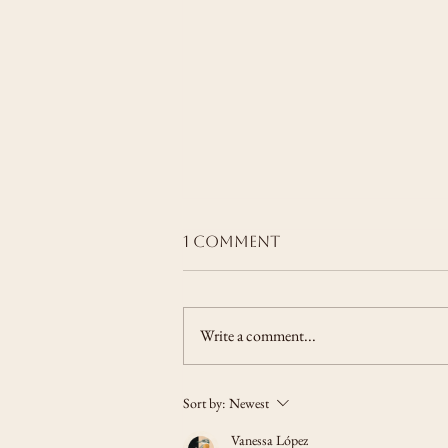
1 Comment
Write a comment...
On the depth of
Sort by:
Newest
gentle bondage
Vanessa López