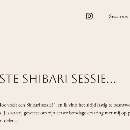
Sessions
ste shibari sessie...
Hoe voelt een Shibari sessie?", en ik vind het altijd lastig te bean
s. J is zo vrij geweest om zijn eerste bondage ervaring met mij op p
n delen...