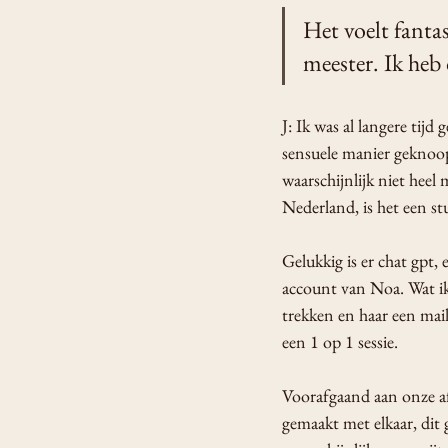
Het voelt fanta
meester. Ik heb
J: Ik was al langere tijd
sensuele manier geknoop
waarschijnlijk niet heel
Nederland, is het een stu
Gelukkig is er chat gpt,
account van Noa. Wat ik
trekken en haar een mai
een 1 op 1 sessie. 
Voorafgaand aan onze af
gemaakt met elkaar, dit 