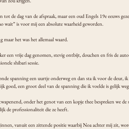
 van zou krijgen. 
en tot de dag van de afspraak, maar een oud Engels 19e eeuws gez
o wait” is voor mij een absolute waarheid geworden.
 maar het was het allemaal waard. 
ker een vrije dag genomen, stevig ontbijt, douchen en fris de aut
onele shibari sessie. 
nde spanning een uurtje onderweg en dan sta ik voor de deur, ik
ijk goed, een groot deel van de spanning die ik voelde is gelijk weg
ntwapenend, onder het genot van een kopje thee bespreken we de se
jk de professionaliteit die ze heeft.
innen, vanuit een zittende positie waarbij Noa achter mij zit, w