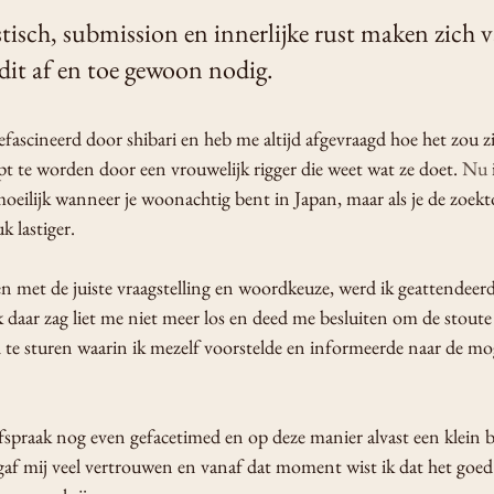
stisch, submission en innerlijke rust maken zich v
 dit af en toe gewoon nodig.
 gefascineerd door shibari en heb me altijd afgevraagd hoe het zou 
t te worden door een vrouwelijk rigger die weet wat ze doet.
 Nu
 
 moeilijk wanneer je woonachtig bent in Japan, maar als je de zoekt
k lastiger. 
 en met de juiste vraagstelling en woordkeuze, werd ik geattendeer
 daar zag liet me niet meer los en deed me besluiten om de stoute
l te sturen waarin ik mezelf voorstelde en informeerde naar de mo
spraak nog even gefacetimed en op deze manier alvast een klein b
gaf mij veel vertrouwen en vanaf dat moment wist ik dat het goed 